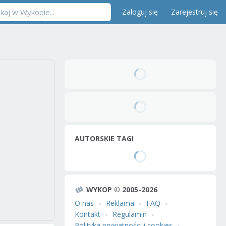
Zaloguj się
Zarejestruj się
AUTORSKIE TAGI
WYKOP © 2005-2026
O nas
Reklama
FAQ
Kontakt
Regulamin
Polityka prywatności i cookies