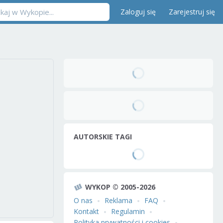
Zaloguj się
Zarejestruj się
AUTORSKIE TAGI
WYKOP © 2005-2026
O nas
Reklama
FAQ
Kontakt
Regulamin
Polityka prywatności i cookies