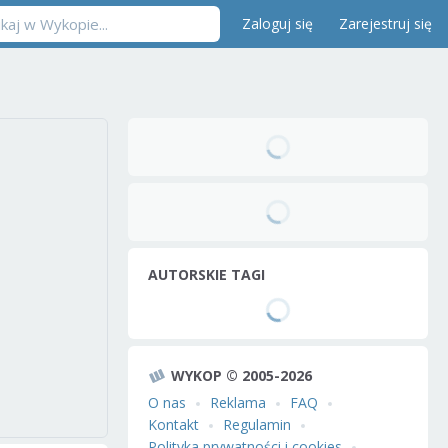
Zaloguj się
Zarejestruj się
AUTORSKIE TAGI
WYKOP © 2005-2026
O nas
Reklama
FAQ
Kontakt
Regulamin
Polityka prywatności i cookies