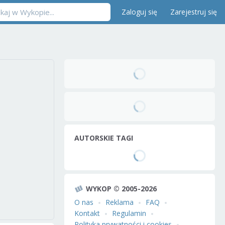
Zaloguj się
Zarejestruj się
AUTORSKIE TAGI
WYKOP © 2005-2026
O nas
Reklama
FAQ
Kontakt
Regulamin
Polityka prywatności i cookies