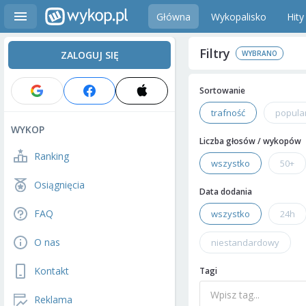
Główna
Wykopalisko
Hity
Filtry
ZALOGUJ SIĘ
Sortowanie
trafność
popula
WYKOP
Liczba głosów / wykopów
Ranking
wszystko
50+
Osiągnięcia
Data dodania
FAQ
wszystko
24h
O nas
niestandardowy
Kontakt
Tagi
Reklama