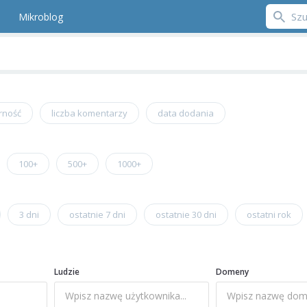
Mikroblog
rność
liczba komentarzy
data dodania
100+
500+
1000+
3 dni
ostatnie 7 dni
ostatnie 30 dni
ostatni rok
Ludzie
Domeny