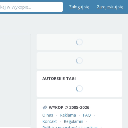
Zaloguj się
Zarejestruj się
AUTORSKIE TAGI
WYKOP © 2005-2026
O nas
Reklama
FAQ
Kontakt
Regulamin
Polityka prywatności i cookies