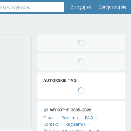
Zaloguj się
Zarejestruj się
AUTORSKIE TAGI
WYKOP © 2005-2026
O nas
Reklama
FAQ
Kontakt
Regulamin
Polityka prywatności i cookies