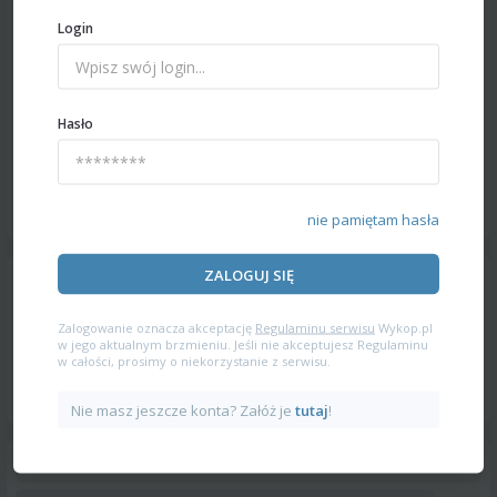
Login
Hasło
nie pamiętam hasła
ZALOGUJ SIĘ
Zalogowanie oznacza akceptację
Regulaminu serwisu
Wykop.pl
w jego aktualnym brzmieniu. Jeśli nie akceptujesz Regulaminu
w całości, prosimy o niekorzystanie z serwisu.
Nie masz jeszcze konta? Załóż je
tutaj
!