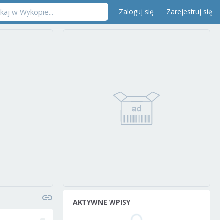
Zaloguj się
Zarejestruj się
AKTYWNE WPISY