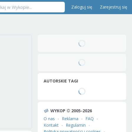
Zaloguj się
Zarejestruj się
AUTORSKIE TAGI
WYKOP © 2005-2026
O nas
Reklama
FAQ
Kontakt
Regulamin
Polityka prywatności i cookies