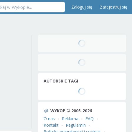
Zaloguj się
Zarejestruj się
AUTORSKIE TAGI
WYKOP © 2005-2026
O nas
Reklama
FAQ
Kontakt
Regulamin
Polityka prywatności i cookies