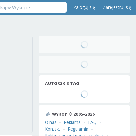
Zaloguj się
Zarejestruj się
AUTORSKIE TAGI
WYKOP © 2005-2026
O nas
Reklama
FAQ
Kontakt
Regulamin
Polityka prywatności i cookies