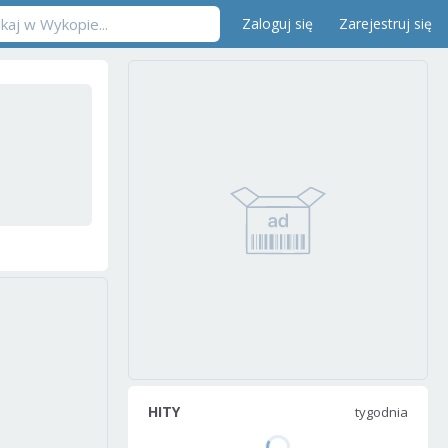
Zaloguj się
Zarejestruj się
HITY
tygodnia