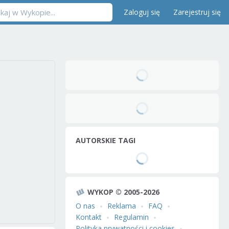
Zaloguj się
Zarejestruj się
AUTORSKIE TAGI
WYKOP © 2005-2026
O nas
Reklama
FAQ
Kontakt
Regulamin
Polityka prywatności i cookies