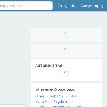
Zaloguj się
Zarejestruj się
AUTORSKIE TAGI
WYKOP © 2005-2026
O nas
Reklama
FAQ
Kontakt
Regulamin
Polityka prywatności i cookies