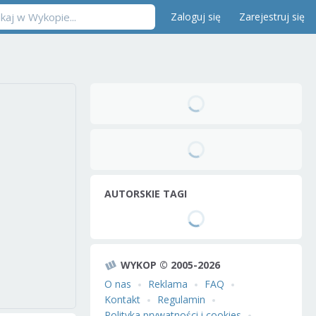
Zaloguj się
Zarejestruj się
AUTORSKIE TAGI
WYKOP © 2005-2026
O nas
Reklama
FAQ
Kontakt
Regulamin
Polityka prywatności i cookies