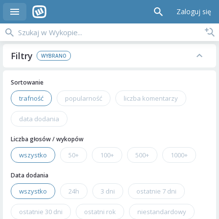
Zaloguj się
Filtry
Sortowanie
trafność
popularność
liczba komentarzy
data dodania
Liczba głosów / wykopów
wszystko
50+
100+
500+
1000+
Data dodania
wszystko
24h
3 dni
ostatnie 7 dni
ostatnie 30 dni
ostatni rok
niestandardowy