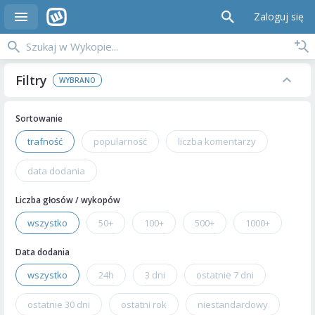
Zaloguj się
Filtry
Sortowanie
trafność
popularność
liczba komentarzy
data dodania
Liczba głosów / wykopów
wszystko
50+
100+
500+
1000+
Data dodania
wszystko
24h
3 dni
ostatnie 7 dni
ostatnie 30 dni
ostatni rok
niestandardowy