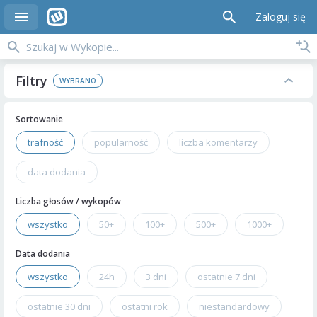
Zaloguj się
Filtry
Sortowanie
trafność
popularność
liczba komentarzy
data dodania
Liczba głosów / wykopów
wszystko
50+
100+
500+
1000+
Data dodania
wszystko
24h
3 dni
ostatnie 7 dni
ostatnie 30 dni
ostatni rok
niestandardowy