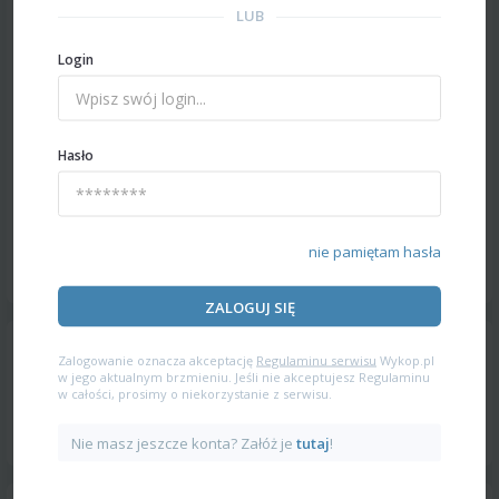
LUB
Login
Hasło
nie pamiętam hasła
ZALOGUJ SIĘ
Zalogowanie oznacza akceptację
Regulaminu serwisu
Wykop.pl
w jego aktualnym brzmieniu. Jeśli nie akceptujesz Regulaminu
w całości, prosimy o niekorzystanie z serwisu.
Nie masz jeszcze konta? Załóż je
tutaj
!