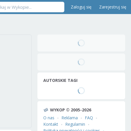
Zaloguj się
Zarejestruj się
AUTORSKIE TAGI
WYKOP © 2005-2026
O nas
Reklama
FAQ
Kontakt
Regulamin
Polityka prywatności i cookies