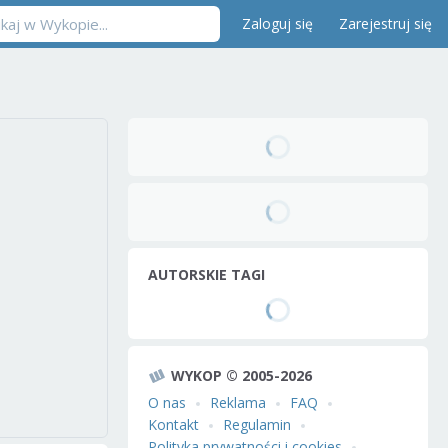
Zaloguj się
Zarejestruj się
AUTORSKIE TAGI
WYKOP © 2005-2026
O nas
Reklama
FAQ
Kontakt
Regulamin
Polityka prywatności i cookies