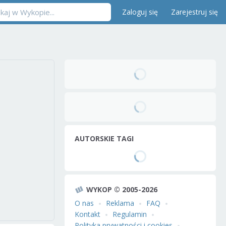
Zaloguj się
Zarejestruj się
AUTORSKIE TAGI
WYKOP © 2005-2026
O nas
Reklama
FAQ
Kontakt
Regulamin
Polityka prywatności i cookies