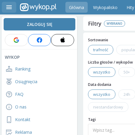
Główna
Wykopalisko
Hity
Filtry
ZALOGUJ SIĘ
Sortowanie
trafność
popula
WYKOP
Liczba głosów / wykopów
Ranking
wszystko
50+
Osiągnięcia
Data dodania
FAQ
wszystko
24h
O nas
niestandardowy
Kontakt
Tagi
Reklama