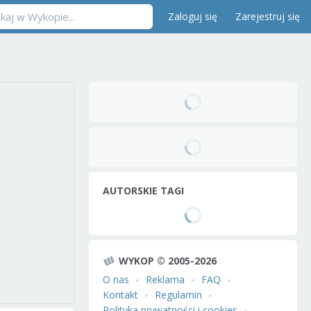
Zaloguj się
Zarejestruj się
AUTORSKIE TAGI
WYKOP © 2005-2026
O nas
Reklama
FAQ
Kontakt
Regulamin
Polityka prywatności i cookies