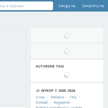
Zaloguj się
Zarejestruj się
AUTORSKIE TAGI
WYKOP © 2005-2026
O nas
Reklama
FAQ
Kontakt
Regulamin
Polityka prywatności i cookies