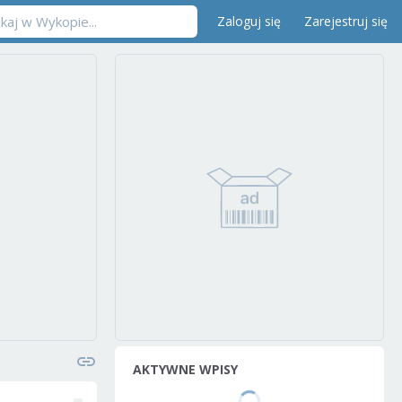
Zaloguj się
Zarejestruj się
AKTYWNE WPISY