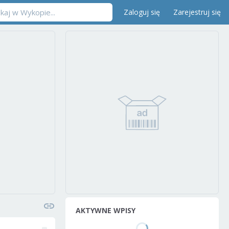
Zaloguj się
Zarejestruj się
AKTYWNE WPISY