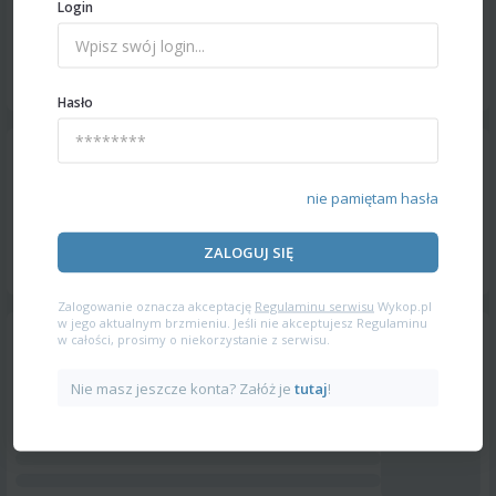
Login
Hasło
nie pamiętam hasła
ZALOGUJ SIĘ
Zalogowanie oznacza akceptację
Regulaminu serwisu
Wykop.pl
w jego aktualnym brzmieniu. Jeśli nie akceptujesz Regulaminu
w całości, prosimy o niekorzystanie z serwisu.
Nie masz jeszcze konta? Załóż je
tutaj
!