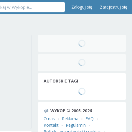
Zaloguj się
Zarejestruj się
AUTORSKIE TAGI
WYKOP © 2005-2026
O nas
Reklama
FAQ
Kontakt
Regulamin
Polityka prywatności i cookies