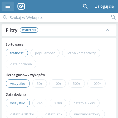
Zaloguj się
Filtry
Sortowanie
trafność
popularność
liczba komentarzy
data dodania
Liczba głosów / wykopów
wszystko
50+
100+
500+
1000+
Data dodania
wszystko
24h
3 dni
ostatnie 7 dni
ostatnie 30 dni
ostatni rok
niestandardowy