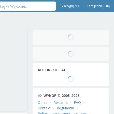
Zaloguj się
Zarejestruj się
AUTORSKIE TAGI
WYKOP © 2005-2026
O nas
Reklama
FAQ
Kontakt
Regulamin
Polityka prywatności i cookies