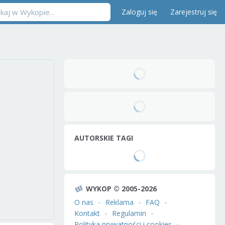
Zaloguj się
Zarejestruj się
AUTORSKIE TAGI
WYKOP © 2005-2026
O nas
Reklama
FAQ
Kontakt
Regulamin
Polityka prywatności i cookies