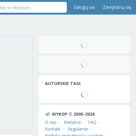
Zaloguj się
Zarejestruj się
AUTORSKIE TAGI
WYKOP © 2005-2026
O nas
Reklama
FAQ
Kontakt
Regulamin
Polityka prywatności i cookies