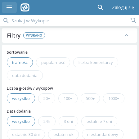
Zaloguj się
Filtry
Sortowanie
trafność
popularność
liczba komentarzy
data dodania
Liczba głosów / wykopów
wszystko
50+
100+
500+
1000+
Data dodania
wszystko
24h
3 dni
ostatnie 7 dni
ostatnie 30 dni
ostatni rok
niestandardowy