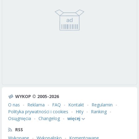
WYKOP © 2005-2026
O nas
Reklama
FAQ
Kontakt
Regulamin
Polityka prywatności i cookies
Hity
Ranking
Osiągnięcia
Changelog
więcej
RSS
Wykopane
Wykopalisko
Komentowane