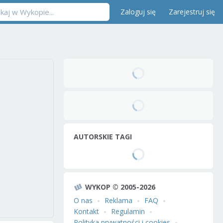
Zaloguj się
Zarejestruj się
AUTORSKIE TAGI
WYKOP © 2005-2026
O nas
Reklama
FAQ
Kontakt
Regulamin
Polityka prywatności i cookies