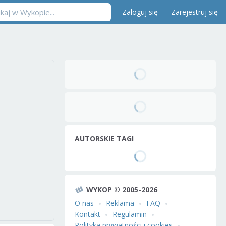
Zaloguj się
Zarejestruj się
AUTORSKIE TAGI
WYKOP © 2005-2026
O nas
Reklama
FAQ
Kontakt
Regulamin
Polityka prywatności i cookies