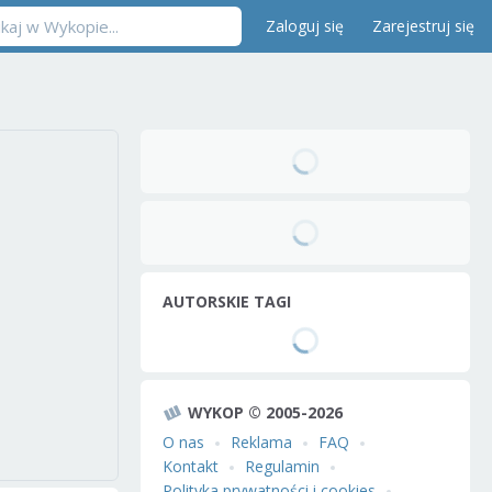
Zaloguj się
Zarejestruj się
AUTORSKIE TAGI
WYKOP © 2005-2026
O nas
Reklama
FAQ
Kontakt
Regulamin
Polityka prywatności i cookies