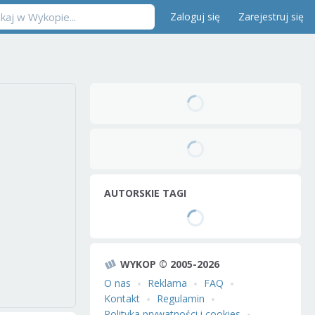
Zaloguj się
Zarejestruj się
AUTORSKIE TAGI
WYKOP © 2005-2026
O nas
Reklama
FAQ
Kontakt
Regulamin
Polityka prywatności i cookies