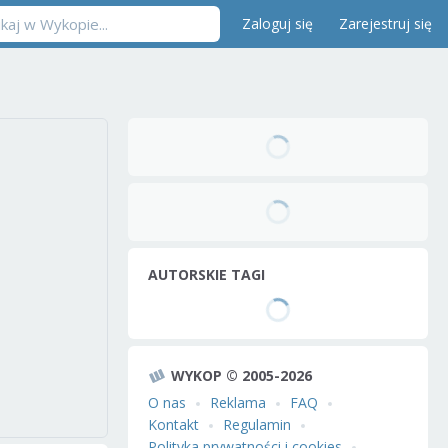
Zaloguj się
Zarejestruj się
AUTORSKIE TAGI
WYKOP © 2005-2026
O nas
Reklama
FAQ
Kontakt
Regulamin
Polityka prywatności i cookies