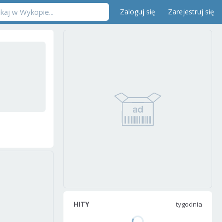
Zaloguj się
Zarejestruj się
HITY
tygodnia