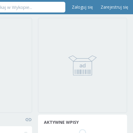
Zaloguj się
Zarejestruj się
AKTYWNE WPISY