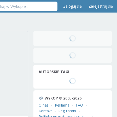
Zaloguj się
Zarejestruj się
AUTORSKIE TAGI
WYKOP © 2005-2026
O nas
Reklama
FAQ
Kontakt
Regulamin
Polityka prywatności i cookies