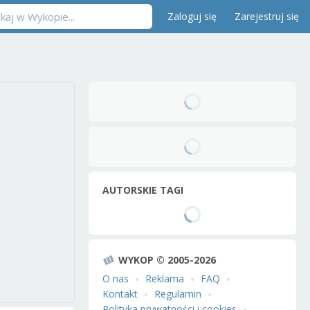
Zaloguj się
Zarejestruj się
AUTORSKIE TAGI
WYKOP © 2005-2026
O nas
Reklama
FAQ
Kontakt
Regulamin
Polityka prywatności i cookies