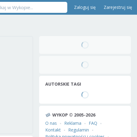
Zaloguj się
Zarejestruj się
AUTORSKIE TAGI
WYKOP © 2005-2026
O nas
Reklama
FAQ
Kontakt
Regulamin
Polityka prywatności i cookies