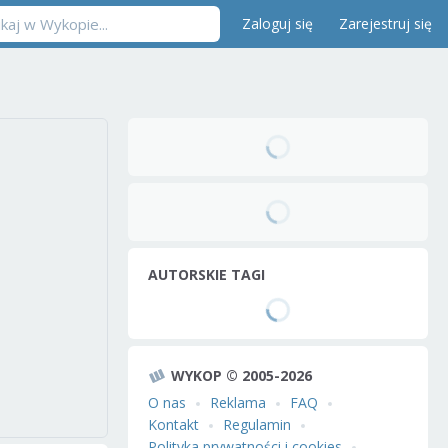
Zaloguj się
Zarejestruj się
AUTORSKIE TAGI
WYKOP © 2005-2026
O nas
Reklama
FAQ
Kontakt
Regulamin
Polityka prywatności i cookies