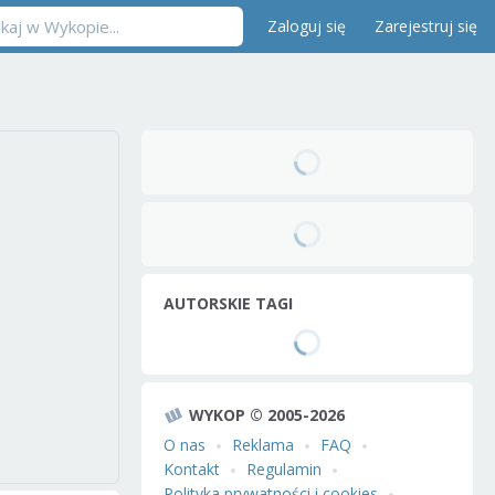
Zaloguj się
Zarejestruj się
AUTORSKIE TAGI
WYKOP © 2005-2026
O nas
Reklama
FAQ
Kontakt
Regulamin
Polityka prywatności i cookies