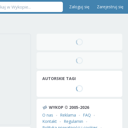
Zaloguj się
Zarejestruj się
AUTORSKIE TAGI
WYKOP © 2005-2026
O nas
Reklama
FAQ
Kontakt
Regulamin
Polityka prywatności i cookies