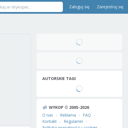
Zaloguj się
Zarejestruj się
AUTORSKIE TAGI
WYKOP © 2005-2026
O nas
Reklama
FAQ
Kontakt
Regulamin
Polityka prywatności i cookies