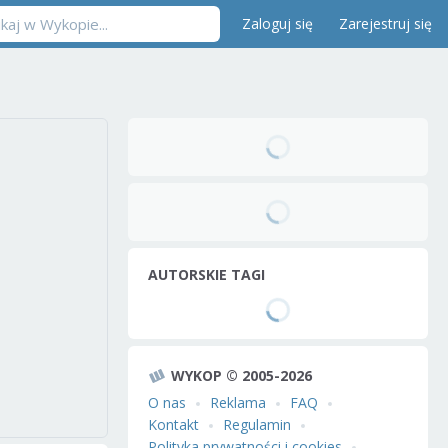
Zaloguj się
Zarejestruj się
AUTORSKIE TAGI
WYKOP © 2005-2026
O nas
Reklama
FAQ
Kontakt
Regulamin
Polityka prywatności i cookies